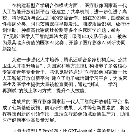
在构建新型产学研合作模式方面，“医疗影像国家新一代
人工智能开放创新平台”还建立了共享机制，进一步促进了高
校、科研院所与企业之间的交流合作。如在2021年，围绕致盲
性疾病分类、阿尔茨海默症早期发现、脑胶质瘤识别、放疗计
划辅助、肿瘤高代谢病灶检测等多个临床医学难题，举办
了“觅影”医学人工智能算法大赛，吸引640支队伍参加，被称
为最具临床价值的医学AI比赛，开辟了医疗影像AI科研协同
新路径。
为进一步强化人才培养，腾讯还联合多家机构启动“公共
卫生人才提升项目”，为国家和地方疾控机构培养了多名核心
专家和青年专业骨干。腾讯觅影还通过“医疗影像国家新一代
人工智能开放创新平台”建立了电子镜培训学习平台，为临床
医生及医学生提供大量镜检查案例，通过“测试——学习——
再测试”的线上学习方式，提升个人技能。
建成后的“医疗影像国家新一代人工智能开放创新平台”集
成了创新基础设施、前沿研究成果、人才等创新要素的，将发
挥科技创新的引领作用，激活医疗影像领域新质生产力，助推
医疗健康事业高质量发展。
豆包大模型1.5 Pro发布：比GPT-4o更强；美的集团：内