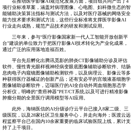
在推动医学影像AI规范化发展方面，项目组共同产出了4
项行业标准草案，涵盖对病理图像、心电图、妇科微生态的智
能辅助决策算法指标与测试方法，以及对医疗器械的网络安全
能力技术要求和测试方法，这些行业标准将支撑医学影像AI
行业走向成熟，规范产品技术的研发和测试应用。
三年来，参与“医疗影像国家新一代人工智能开放创新平
台”建设的单位致力于把医疗影像AI技术转化为产业化成果，
通过广泛的应用落地造福百姓。
平台先后孵化出腾讯觅影的肺炎CT影像辅助分诊及评估
软件、慢性青光眼样视神经病变眼底图像辅助诊断软件、结肠
息肉电子内窥镜图像辅助检测软件，以及病理云、影像云等多
种获得医疗器械证的创新产品；还有安必平的宫颈液基细胞学
图像辅助诊断软件，迈瑞医疗的AI全自动外周血细胞形态学
分析仪，明峰的“查癌神器”PET/CT系统,以及可进行精准影像
肿瘤分期的全景医疗调用模型等AI应用。
此外，海纳医信的AI分级诊疗云平台已接入8家二级、三
级医院，以及28家社区卫生服务中心，并走向海外；医渡云远
程监察平台已在国内10余家重要的临床试验医院上线，累计支
持了上千项目。