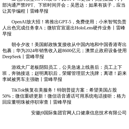
部沟通严禁PPT、下班时间开会；吴恩达：如果有孩子，应当
让其学编程丨雷峰早报
OpenAI放大招！将推出GPT-5，免费使用；小米智驾负责
人出色完成任务拿A；微软官宣退出HoloLens硬件业务丨雷峰
早报
朝令夕改！美国邮政恢复接收从中国内地和中国香港寄出
包裹；华为2024年销售收入超8600亿元；澳禁止政府设备使用
DeepSeek丨雷峰早报
游戏大厂老板阴阳员工，公关急速上线善后：员工上下
班，奔驰接送；赵明离职后，荣耀管理层大洗牌；离谱！蔚来
李斌被男车主强吻丨雷峰早报
TikTok恢复在美服务！特朗普提方案：希望美国占股
50%；微信重磅更新！微信语音通话可用系统电话接听；格力
回应董明珠被停职审查丨雷峰早报
安徽j9国际集团官网人口健康信息技术有限公司