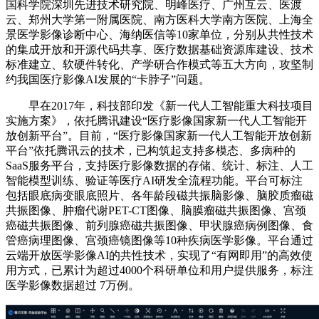
国科学院深圳先进技术研究院、明峰医疗、广州互云、医渡
云、郑州大学第一附属医院、南方医科大学南方医院、上海全
景医学影像诊断中心、海纳医信等10家单位，分别从共性技术
的集成开放和开源代码共享、医疗数据基础资源库建设、技术
标准建立、软硬件转化、产学研合作模式等五大方向，攻坚制
约我国医疗影像AI发展的“卡脖子”问题。
早在2017年，科技部印发《新一代人工智能重大科技项目
实施方案》，依托腾讯建设“医疗影像国家新一代人工智能开
放创新平台”。目前，“医疗影像国家新一代人工智能开放创新
平台”依托腾讯云的技术，已构筑起支持多模态、多病种的
SaaS服务平台，支持医疗影像数据的存储、统计、标注、人工
智能模型训练、验证等医疗AI研发全流程功能。平台可标注
包括眼底病变眼底照片、各年龄段磁共振脑影像、脑胶质瘤磁
共振图像、肿瘤代谢PET-CT图像、脑膜瘤磁共振图像、宫颈
癌磁共振图像、前列腺癌磁共振图像、甲状腺癌病例图像、食
管癌病理图像、宫颈癌镜图像等10种疾病医学影像。平台通过
云端开放医学影像AI的共性技术，实现了“有网即用”的高效使
用方式，已累计为超过4000个科研单位和用户提供服务，标注
医学影像数据超过 7万例。